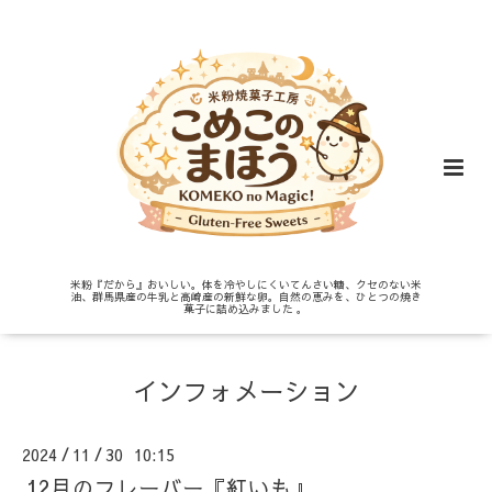
米粉『だから』おいしい。体を冷やしにくいてんさい糖、クセのない米
油、群馬県産の牛乳と高崎産の新鮮な卵。自然の恵みを、ひとつの焼き
菓子に詰め込みました 。
インフォメーション
2024
11
30 10:15
/
/
12月のフレーバー『紅いも』