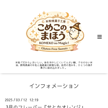
米粉『だから』おいしい。体を冷やしにくいてんさい糖、クセのない米
油、群馬県産の牛乳と高崎産の新鮮な卵。自然の恵みを、ひとつの焼き
菓子に詰め込みました 。
インフォメーション
2025
03
12 12:19
/
/
3月のフレーバー『せとかオレンジ』