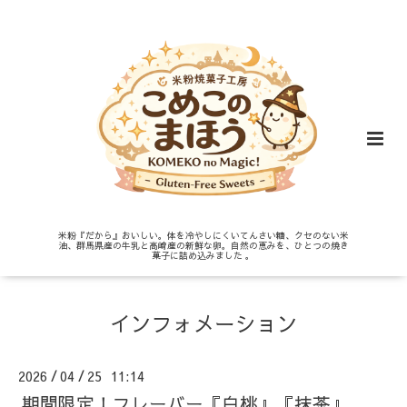
米粉『だから』おいしい。体を冷やしにくいてんさい糖、クセのない米
油、群馬県産の牛乳と高崎産の新鮮な卵。自然の恵みを、ひとつの焼き
菓子に詰め込みました 。
インフォメーション
2026
04
25 11:14
/
/
期間限定！フレーバー『白桃』『抹茶』