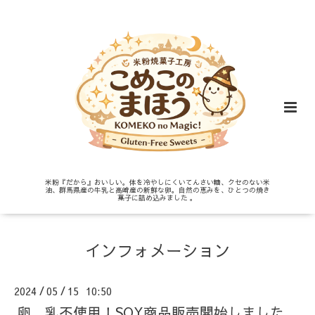
米粉『だから』おいしい。体を冷やしにくいてんさい糖、クセのない米
油、群馬県産の牛乳と高崎産の新鮮な卵。自然の恵みを、ひとつの焼き
菓子に詰め込みました 。
インフォメーション
2024
05
15 10:50
/
/
卵、乳不使用！SOY商品販売開始しました