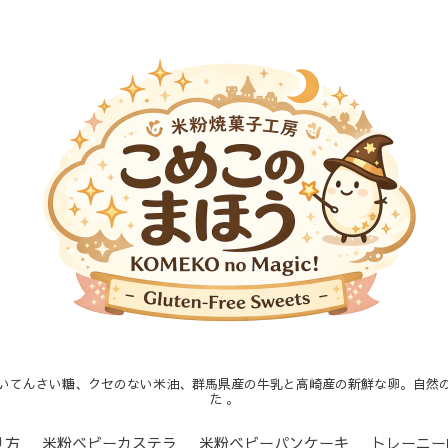
いてんさい糖、クセのない米油、群馬県産の牛乳と高崎産の新鮮な卵。自然
た 。
り方
米粉ベビーカステラ
米粉ベビーパンケーキ
トレーニー