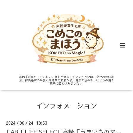
米粉『だから』おいしい。体を冷やしにくいてんさい糖、クセのない米
油、群馬県産の牛乳と高崎産の新鮮な卵。自然の恵みを、ひとつの焼き
菓子に詰め込みました 。
インフォメーション
2024
06
24 10:53
/
/
LABI1 LIFE SELECT 高崎「うまいものマー