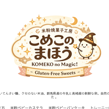
いてんさい糖、クセのない米油、群馬県産の牛乳と高崎産の新鮮な卵。自然
た 。
り方
米粉ベビーカステラ
米粉ベビーパンケーキ
トレーニー