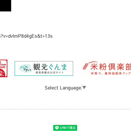
h?v=dvlmP8d4gEs&t=13s
Select Language
▼