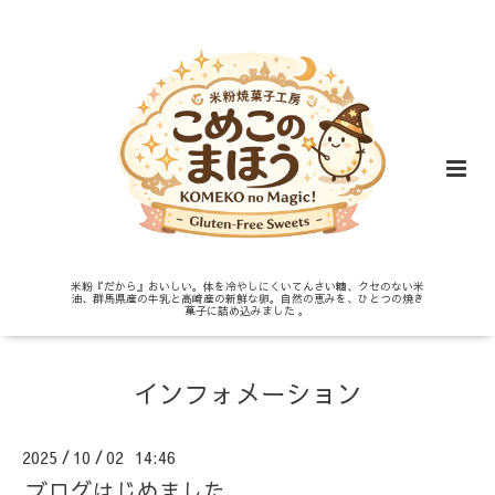
米粉『だから』おいしい。体を冷やしにくいてんさい糖、クセのない米
油、群馬県産の牛乳と高崎産の新鮮な卵。自然の恵みを、ひとつの焼き
菓子に詰め込みました 。
インフォメーション
2025
10
02 14:46
/
/
ブログはじめました