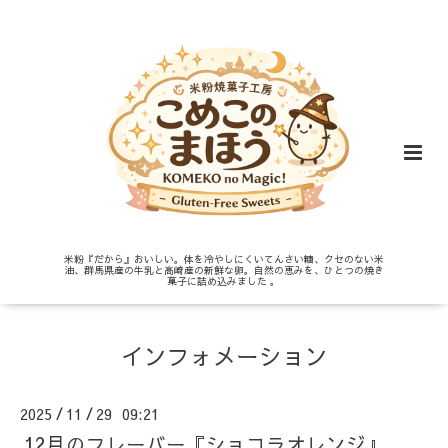
米粉『だから』おいしい。体を冷やしにくいてんさい糖、クセのない米
油、群馬県産の牛乳と高崎産の新鮮な卵。自然の恵みを、ひとつの焼き
菓子に詰め込みました 。
インフォメーション
2025
11
29 09:21
/
/
12月のフレーバー『ショコラオレンジ』