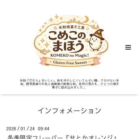
米粉『だから』おいしい。体を冷やしにくいてんさい糖、クセのない米
油、群馬県産の牛乳と高崎産の新鮮な卵。自然の恵みを、ひとつの焼き
菓子に詰め込みました 。
インフォメーション
2026
01
24 09:44
/
/
冬季限定フレーバー『せとかオレンジ』